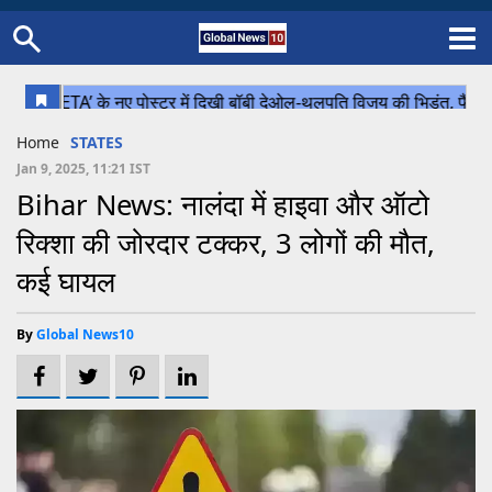
Home
Schedule
STATES
Sports
Gallery
Soccer
Upcoming Events
BPL
Fixtures
Pink Test
Look Around
Contact Us
About Us
Madhya Pradesh
Football
Cricket
Home
STATES
Uttar Pradesh
Cricket
Football
Jan 9, 2025, 11:21 IST
Bihar News: नालंदा में हाइवा और ऑटो
Chhattisgarh
रिक्शा की जोरदार टक्कर, 3 लोगों की मौत,
Bihar
कई घायल
Uttrakhand
By
Global News10