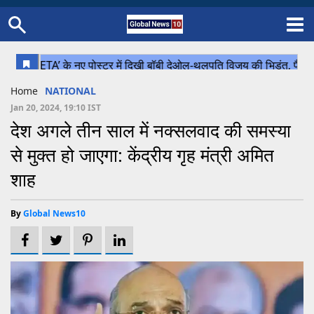
Home
Schedule
STATES
Sports
Gallery
Soccer
Upcoming Events
BPL
Fixtures
Pink Test
Look Around
Contact Us
About Us
Madhya Pradesh
Football
Cricket
Home
NATIONAL
Uttar Pradesh
Cricket
Football
Jan 20, 2024, 19:10 IST
देश अगले तीन साल में नक्सलवाद की समस्या
Chhattisgarh
से मुक्त हो जाएगा: केंद्रीय गृह मंत्री अमित
Bihar
शाह
Uttrakhand
By
Global News10