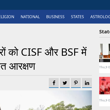
ELIGION
NATIONAL
BUSINESS
STATES
ASTROLO
Sta
ीरों को CISF और BSF में
शत आरक्षण
Thu,9 O
Thu,9 O