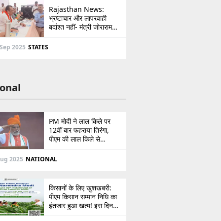
Rajasthan News:
भ्रष्टाचार और लापरवाही
बर्दाश्त नहीं- मंत्री जोराराम
कुमावत ने शहरी सेवा शिविर में
ई-मित्र का लाइसेंस किया
 Sep 2025
STATES
निरस्त
onal
PM मोदी ने लाल किले पर
12वीं बार फहराया तिरंगा,
पीएम की लाल किले से
पाकिस्तान को सीधी
ललकार, प्रधानमंत्री ने 103
Aug 2025
NATIONAL
मिनट का दिया भाषण
किसानों के लिए खुशखबरी:
पीएम किसान सम्मान निधि का
इंतजार हुआ खत्म! इस दिन
खाते में आएंगे 2,000 रुपये,