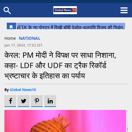
Home
Schedule
STATES
Sports
Gallery
Soccer
Upcoming Events
BPL
Fixtures
Pink Test
Look Around
Contact Us
About Us
Madhya Pradesh
Football
Cricket
Home
NATIONAL
Uttar Pradesh
Cricket
Football
Jan 17, 2024, 17:52 IST
केरल: PM मोदी ने विपक्ष पर साधा निशाना,
Chhattisgarh
कहा- LDF और UDF का ट्रैक रिकॉर्ड
Bihar
भ्रष्टाचार के इतिहास का पर्याय
Uttrakhand
By
Global News10