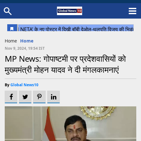
Home
Schedule
STATES
Sports
Gallery
Soccer
Upcoming Events
BPL
Fixtures
Pink Test
Look Around
Contact Us
About Us
Madhya Pradesh
Football
Cricket
Home
Home
Uttar Pradesh
Cricket
Football
Nov 9, 2024, 19:54 IST
MP News: गोपाष्टमी पर प्रदेशवासियों को
Chhattisgarh
मुख्यमंत्री मोहन यादव ने दी मंगलकामनाएं
Bihar
Uttrakhand
By
Global News10