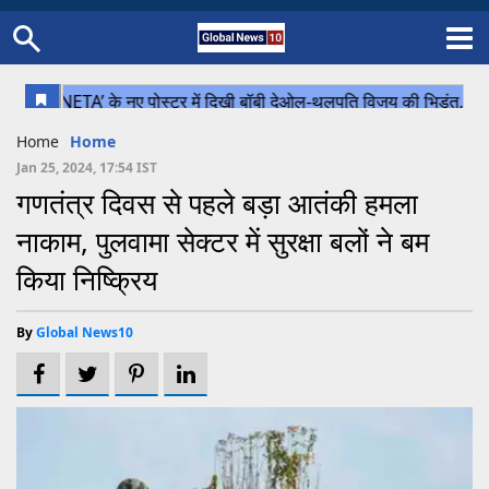
Home
Schedule
STATES
Sports
Gallery
Soccer
Upcoming Events
BPL
Fixtures
Pink Test
Look Around
Contact Us
About Us
Madhya Pradesh
Football
Cricket
Home
Home
Uttar Pradesh
Cricket
Football
Jan 25, 2024, 17:54 IST
गणतंत्र दिवस से पहले बड़ा आतंकी हमला
Chhattisgarh
नाकाम, पुलवामा सेक्‍टर में सुरक्षा बलों ने बम
Bihar
किया निष्‍क्रिय
Uttrakhand
By
Global News10