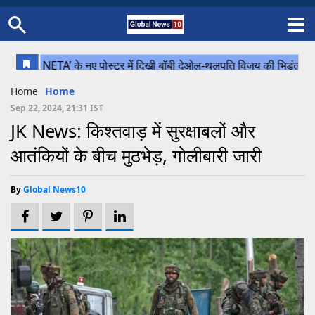
Home
Schedule
STATES
Sports
Gallery
Soccer
Upcoming Events
BPL
Fixtures
Pink Test
Look Around
Contact Us
About Us
Madhya Pradesh
Football
Cricket
Home
Home
Uttar Pradesh
Cricket
Football
Sep 22, 2024, 21:31 IST
JK News: किश्तवाड़ में सुरक्षाबलों और
Chhattisgarh
आतंकियों के बीच मुठभेड़, गोलीबारी जारी
Bihar
Uttrakhand
By
Global News10