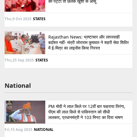
का पट्टा तो छलके खुशी के आंसू
Thu,9 Oct 2025
STATES
Rajasthan News: भ्रष्टाचार और लापरवाही
बर्दाश्त नहीं- मंत्री जोराराम कुमावत ने शहरी सेवा शिविर
में ई-मित्र का लाइसेंस किया निरस्त
Thu,25 Sep 2025
STATES
National
PM मोदी ने लाल किले पर 12वीं बार फहराया तिरंगा,
पीएम की लाल किले से पाकिस्तान को सीधी
ललकार, प्रधानमंत्री ने 103 मिनट का दिया भाषण
Fri,15 Aug 2025
NATIONAL