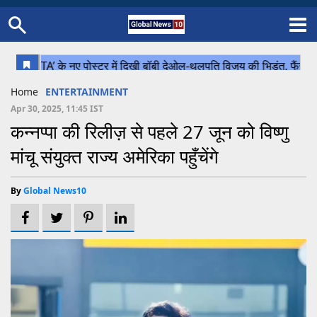
Home
Schedule
STATES
Sports
Gallery
Soccer
Upcoming Events
BPL
Fixtures
Pink Test
Look Around
Contact Us
About Us
Madhya Pradesh
Football
Cricket
Home
ENTERTAINMENT
Uttar Pradesh
Cricket
Football
Apr 30, 2025, 11:45 IST
कन्नप्पा की रिलीज़ से पहले 27 जून को विष्णु
Chhattisgarh
मांचू संयुक्त राज्य अमेरिका पहुँचेंगे
Bihar
Uttrakhand
By
Global News10