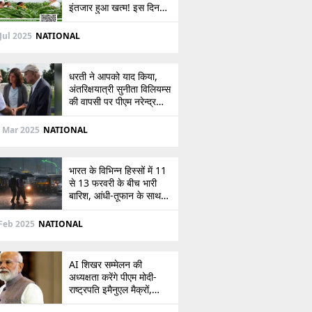
इंतजार हुआ खत्म! इस दिन
खाते में आएंगे 2,000 रुपये,
देखें
Jul 2025
NATIONAL
धरती ने आपको याद किया,
अंतरिक्षयात्री सुनीता विलियम्स
की वापसी पर पीएम नरेन्द्र
मोदी की पोस्ट
 Mar 2025
NATIONAL
भारत के विभिन्न हिस्सों में 11
से 13 फरवरी के बीच भारी
बारिश, आंधी-तूफान के साथ
बर्फबारी का अलर्ट
Feb 2025
NATIONAL
AI शिखर सम्मेलन की
अध्यक्षता करेंगे पीएम मोदी-
राष्ट्रपति इमैनुएल मैक्रों,
भारत-फ्रांस संबंधों को देंगे नई