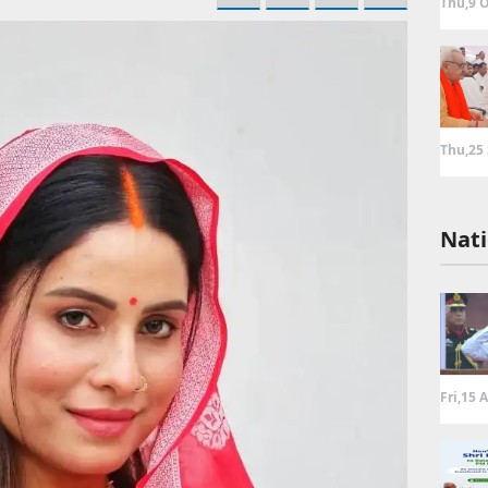
Thu,9 O
Thu,25
Nati
Fri,15 