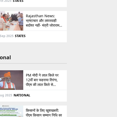
ct 2025
STATES
Rajasthan News:
भ्रष्टाचार और लापरवाही
बर्दाश्त नहीं- मंत्री जोराराम
कुमावत ने शहरी सेवा शिविर में
ई-मित्र का लाइसेंस किया
 Sep 2025
STATES
निरस्त
onal
PM मोदी ने लाल किले पर
12वीं बार फहराया तिरंगा,
पीएम की लाल किले से
पाकिस्तान को सीधी
ललकार, प्रधानमंत्री ने 103
Aug 2025
NATIONAL
मिनट का दिया भाषण
किसानों के लिए खुशखबरी:
पीएम किसान सम्मान निधि का