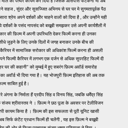
े नया मील का पत्थर कायम कर दिया है जिसके आसपास फटकना भी अब
अपने सहज , सुंदर और सुसज्जित अभिनय से घर घर मे सुगमतापूर्वक पैठ
ा श्रेय अपने दर्शकों और चाहने वालों को दिया है , और उन्होंने यही
े दर्शकों के पसंद नापसंद को बखूबी समझकर उसे अपनी कार्यशैली में
कार की फ़िल्म में अपनी उपस्थिति देकर फिल्में करना ही उनका
सीधे जुड़ने के लिए उनके दिलों में जगह बनाकर उनके बीच की
े कैरियर में सामाजिक सरोकार की अधिकांश फिल्में करना ही असली
ने फिल्मी कैरियर में लगभग एक दर्जन से अधिक सुपरहिट फिल्में दी
 घर की कहानी" को मुम्बई में हुए सबरंग फ़िल्म अवॉर्ड समारोह
 का अवॉर्ड भी दिया गया है। यह भोजपुरी फ़िल्म इतिहास की अब तक
ल्म साबित हुई है।
ंगना के निर्माता हैं प्रदीप सिंह व विनय सिंह, जबकि धर्मेंद्र सिंह
देशक संजय श्रीवास्तव ने । फ़िल्म ने छठ पूजा के अवसर पर टेलीविजन
रपी कायम किया है । फ़िल्म की इस सफलता से पूरी यूनिट खासी
सिर्फ कंटेंट प्रधान फिल्में ही चलेंगी , यह इस फ़िल्म ने बखूबी
डेय की ओर से फ़िल्म प्रचारक संजय भूषण पटियाला ने दिया ।