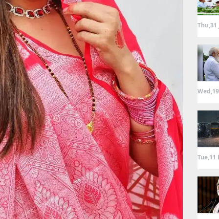
Thu,31 
Wed,19
Tue,11 