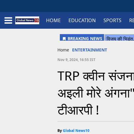
HOME
EDUCATION
SPORTS
R
Home
Schedule
STATES
Sports
Gallery
Soccer
Upcoming Events
BPL
Fixtures
Pink Test
Look Around
Contact Us
About Us
Madhya Pradesh
Football
Cricket
Uttar Pradesh
Cricket
Football
Home
ENTERTAINMENT
Chhattisgarh
Nov 9, 2024, 16:55 IST
Bihar
TRP क्वीन संजना 
Uttrakhand
अइली मोरे अंगना
टीआरपी !
By
Global News10