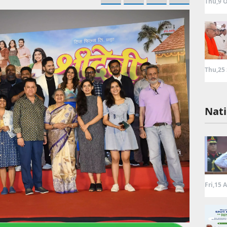
Thu,9 O
Thu,25
Nati
Fri,15 