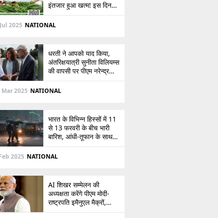
इंतजार हुआ खत्म! इस दिन
खाते में आएंगे 2,000 रुपये,
देखें
Jul 2025
NATIONAL
धरती ने आपको याद किया,
अंतरिक्षयात्री सुनीता विलियम्स
की वापसी पर पीएम नरेन्द्र
मोदी की पोस्ट
 Mar 2025
NATIONAL
भारत के विभिन्न हिस्सों में 11
से 13 फरवरी के बीच भारी
बारिश, आंधी-तूफान के साथ
बर्फबारी का अलर्ट
Feb 2025
NATIONAL
AI शिखर सम्मेलन की
अध्यक्षता करेंगे पीएम मोदी-
राष्ट्रपति इमैनुएल मैक्रों,
भारत-फ्रांस संबंधों को देंगे नई