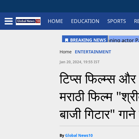
HOME
EDUCATION
SPORTS
R
Home
Schedule
STATES
Sports
Gallery
Soccer
Upcoming Events
BPL
Fixtures
Pink Test
Look Around
Contact Us
About Us
Madhya Pradesh
Football
Cricket
Uttar Pradesh
Cricket
Football
Home
ENTERTAINMENT
Chhattisgarh
Jan 20, 2024, 19:55 IST
Bihar
टिप्स फिल्म्स और
Uttrakhand
मराठी फिल्म "श्री
बाजी गिटार" गाने
By
Global News10