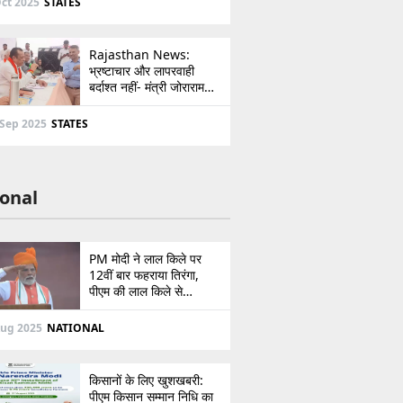
ct 2025
STATES
Rajasthan News:
भ्रष्टाचार और लापरवाही
बर्दाश्त नहीं- मंत्री जोराराम
कुमावत ने शहरी सेवा शिविर में
ई-मित्र का लाइसेंस किया
 Sep 2025
STATES
निरस्त
onal
PM मोदी ने लाल किले पर
12वीं बार फहराया तिरंगा,
पीएम की लाल किले से
पाकिस्तान को सीधी
ललकार, प्रधानमंत्री ने 103
Aug 2025
NATIONAL
मिनट का दिया भाषण
किसानों के लिए खुशखबरी:
पीएम किसान सम्मान निधि का