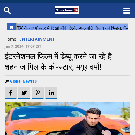
Home
Schedule
STATES
Sports
Gallery
Soccer
Upcoming Events
BPL
Fixtures
Pink Test
Look Around
Contact Us
About Us
Madhya Pradesh
Football
Cricket
Home
ENTERTAINMENT
Uttar Pradesh
Cricket
Football
Jan 7, 2024, 17:07 IST
इंटरनेशनल फिल्म में डेब्यू करने जा रहे हैं
Chhattisgarh
शहनाज गिल के को-स्टार, मयूर वर्मा!
Bihar
Uttrakhand
By
Global News10