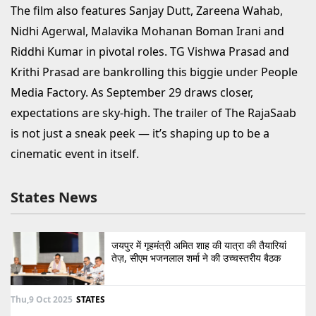
The film also features Sanjay Dutt, Zareena Wahab,
Nidhi Agerwal, Malavika Mohanan Boman Irani and
Riddhi Kumar in pivotal roles. TG Vishwa Prasad and
Krithi Prasad are bankrolling this biggie under People
Media Factory. As September 29 draws closer,
expectations are sky-high. The trailer of The RajaSaab
is not just a sneak peek — it’s shaping up to be a
cinematic event in itself.
States News
जयपुर में गृहमंत्री अमित शाह की यात्रा की तैयारियां
तेज़, सीएम भजनलाल शर्मा ने की उच्चस्तरीय बैठक
Thu,9 Oct 2025
STATES