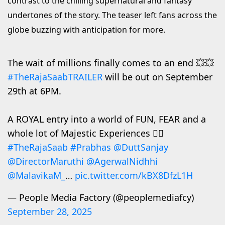
contrast to the chilling supernatural and fantasy
undertones of the story. The teaser left fans across the
globe buzzing with anticipation for more.
The wait of millions finally comes to an end 💥💥
#TheRajaSaabTRAILER
will be out on September
29th at 6PM.
A ROYAL entry into a world of FUN, FEAR and a
whole lot of Majestic Experiences ❤️‍🔥
#TheRajaSaab
#Prabhas
@DuttSanjay
@DirectorMaruthi
@AgerwalNidhhi
@MalavikaM_
…
pic.twitter.com/kBX8DfzL1H
— People Media Factory (@peoplemediafcy)
September 28, 2025