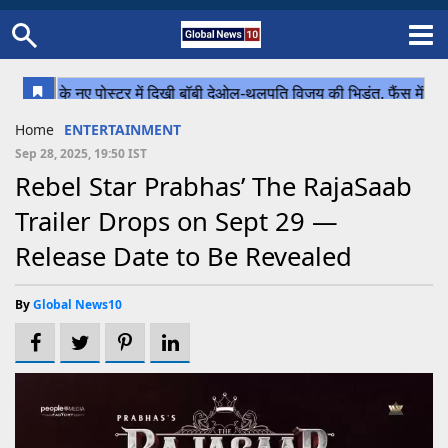
Home
Schedule
STATES
Sports
Gallery
Soccer
Upcoming Events
BPL
Fixtures
Pink Test
Look Around
Contact Us
About Us
Madhya Pradesh
Football
Cricket
Home
ENTERTAINMENT
Uttar Pradesh
Cricket
Football
Sep 28, 2025, 19:50 IST
Rebel Star Prabhas’ The RajaSaab
Chhattisgarh
Trailer Drops on Sept 29 —
Bihar
Release Date to Be Revealed
Uttrakhand
By
Global News10