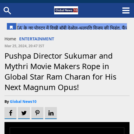
Home
Schedule
STATES
Sports
Gallery
Soccer
Upcoming Events
BPL
Fixtures
Pink Test
Look Around
Contact Us
About Us
Madhya Pradesh
Football
Cricket
Home
ENTERTAINMENT
Uttar Pradesh
Cricket
Football
Mar 25, 2024, 20:47 IST
Pushpa Director Sukumar and
Chhattisgarh
Mythri Movie Makers Rope in
Bihar
Global Star Ram Charan for His
Uttrakhand
Next Magnum Opus!
By
Global News10