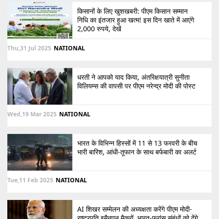
किसानों के लिए खुशखबरी: पीएम किसान सम्मान
निधि का इंतजार हुआ खत्म! इस दिन खाते में आएंगे
2,000 रुपये, देखें
Thu,31 Jul 2025
NATIONAL
धरती ने आपको याद किया, अंतरिक्षयात्री सुनीता
विलियम्स की वापसी पर पीएम नरेन्द्र मोदी की पोस्ट
Wed,19 Mar 2025
NATIONAL
भारत के विभिन्न हिस्सों में 11 से 13 फरवरी के बीच
भारी बारिश, आंधी-तूफान के साथ बर्फबारी का अलर्ट
Tue,11 Feb 2025
NATIONAL
AI शिखर सम्मेलन की अध्यक्षता करेंगे पीएम मोदी-
राष्ट्रपति इमैनुएल मैक्रों, भारत-फ्रांस संबंधों को देंगे