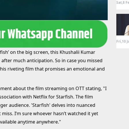
Sat,8 F
Fri,10 
arfish’ on the big screen, this Khushalii Kumar
x, after much anticipation. So in case you missed
 this riveting film that promises an emotional and
ment about the film streaming on OTT stating, "I
sociation with Netflix for Starfish. The film
ger audience. 'Starfish' delves into nuanced
t miss. I’m sure whoever hasn’t watched it yet
 available anytime anywhere."