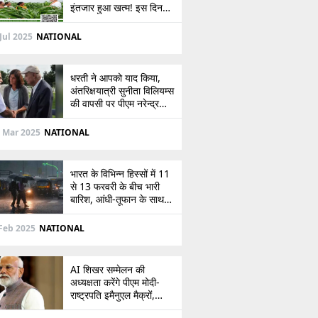
इंतजार हुआ खत्म! इस दिन
खाते में आएंगे 2,000 रुपये,
देखें
Jul 2025
NATIONAL
धरती ने आपको याद किया,
अंतरिक्षयात्री सुनीता विलियम्स
की वापसी पर पीएम नरेन्द्र
मोदी की पोस्ट
 Mar 2025
NATIONAL
भारत के विभिन्न हिस्सों में 11
से 13 फरवरी के बीच भारी
बारिश, आंधी-तूफान के साथ
बर्फबारी का अलर्ट
Feb 2025
NATIONAL
AI शिखर सम्मेलन की
अध्यक्षता करेंगे पीएम मोदी-
राष्ट्रपति इमैनुएल मैक्रों,
भारत-फ्रांस संबंधों को देंगे नई