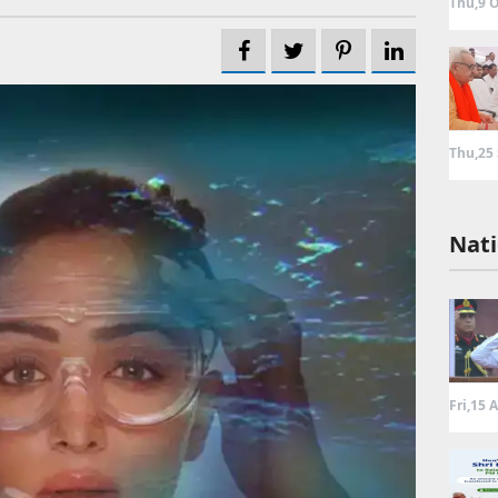
Thu,9 O
Thu,25
Nati
Fri,15 