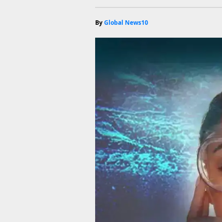
By
Global News10