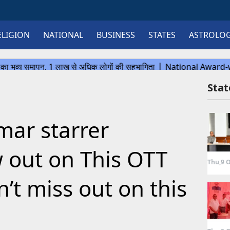
ELIGION
NATIONAL
BUSINESS
STATES
ASTROLO
Sta
mar starrer
w out on This OTT
Thu,9 O
’t miss out on this