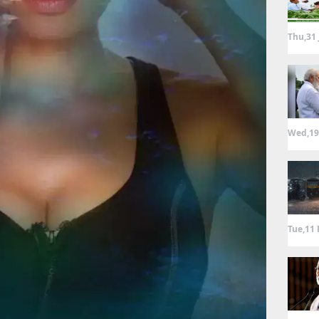
Thu,31 
Wed,19
Tue,11 