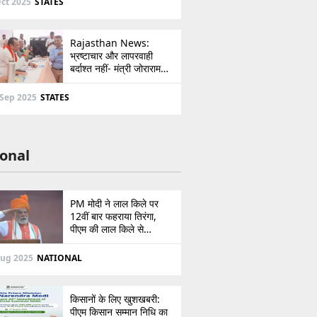
ct 2025
STATES
Rajasthan News:
भ्रष्टाचार और लापरवाही
बर्दाश्त नहीं- मंत्री जोराराम
कुमावत ने शहरी सेवा शिविर में
ई-मित्र का लाइसेंस किया
 Sep 2025
STATES
निरस्त
onal
PM मोदी ने लाल किले पर
12वीं बार फहराया तिरंगा,
पीएम की लाल किले से
पाकिस्तान को सीधी
ललकार, प्रधानमंत्री ने 103
Aug 2025
NATIONAL
मिनट का दिया भाषण
किसानों के लिए खुशखबरी:
पीएम किसान सम्मान निधि का