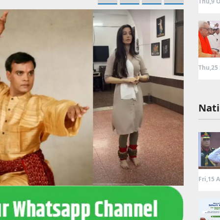
Thu,9 O
Thu,25
Nati
Fri,15 