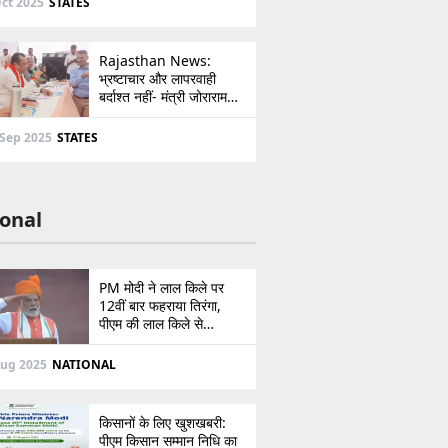
ct 2025
STATES
Rajasthan News:
भ्रष्टाचार और लापरवाही
बर्दाश्त नहीं- मंत्री जोराराम
कुमावत ने शहरी सेवा शिविर में
ई-मित्र का लाइसेंस किया
 Sep 2025
STATES
निरस्त
onal
PM मोदी ने लाल किले पर
12वीं बार फहराया तिरंगा,
पीएम की लाल किले से
पाकिस्तान को सीधी
ललकार, प्रधानमंत्री ने 103
Aug 2025
NATIONAL
मिनट का दिया भाषण
किसानों के लिए खुशखबरी:
पीएम किसान सम्मान निधि का