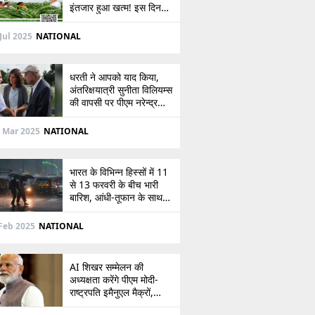
इंतजार हुआ खत्म! इस दिन
खाते में आएंगे 2,000 रुपये,
देखें
Jul 2025
NATIONAL
धरती ने आपको याद किया,
अंतरिक्षयात्री सुनीता विलियम्स
की वापसी पर पीएम नरेन्द्र
मोदी की पोस्ट
 Mar 2025
NATIONAL
भारत के विभिन्न हिस्सों में 11
से 13 फरवरी के बीच भारी
बारिश, आंधी-तूफान के साथ
बर्फबारी का अलर्ट
Feb 2025
NATIONAL
AI शिखर सम्मेलन की
अध्यक्षता करेंगे पीएम मोदी-
राष्ट्रपति इमैनुएल मैक्रों,
भारत-फ्रांस संबंधों को देंगे नई