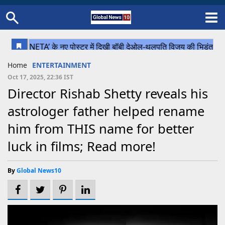
Home
Schedule
STATES
Sports
Gallery
Soccer
Upcoming Events
BPL
Fixtures
Pink Test
Look Around
Contact Us
About Us
Madhya Pradesh
Football
Cricket
Home
ENTERTAINMENT
Uttar Pradesh
Cricket
Football
Oct 17, 2025, 22:36 IST
Director Rishab Shetty reveals his
Chhattisgarh
astrologer father helped rename
Bihar
him from THIS name for better
Uttrakhand
luck in films; Read more!
By
Global News10