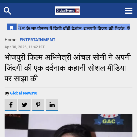
Home
Schedule
STATES
Sports
Gallery
Soccer
Upcoming Events
BPL
Fixtures
Pink Test
Look Around
Contact Us
About Us
Madhya Pradesh
Football
Cricket
Home
ENTERTAINMENT
Uttar Pradesh
Cricket
Football
Apr 30, 2025, 11:42 IST
भोजपुरी फिल्म अभिनेत्री आंचल सोनी ने अपनी
Chhattisgarh
जिंदगी की एक दर्दनाक कहानी सोशल मीडिया
Bihar
पर साझा की
Uttrakhand
By
Global News10