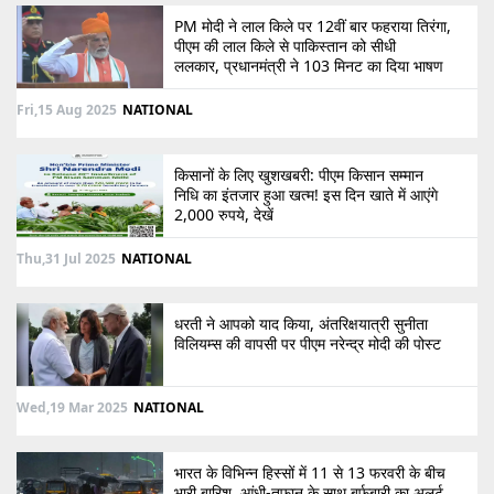
PM मोदी ने लाल किले पर 12वीं बार फहराया तिरंगा,
पीएम की लाल किले से पाकिस्तान को सीधी
ललकार, प्रधानमंत्री ने 103 मिनट का दिया भाषण
Fri,15 Aug 2025
NATIONAL
किसानों के लिए खुशखबरी: पीएम किसान सम्मान
निधि का इंतजार हुआ खत्म! इस दिन खाते में आएंगे
2,000 रुपये, देखें
Thu,31 Jul 2025
NATIONAL
धरती ने आपको याद किया, अंतरिक्षयात्री सुनीता
विलियम्स की वापसी पर पीएम नरेन्द्र मोदी की पोस्ट
Wed,19 Mar 2025
NATIONAL
भारत के विभिन्न हिस्सों में 11 से 13 फरवरी के बीच
भारी बारिश, आंधी-तूफान के साथ बर्फबारी का अलर्ट