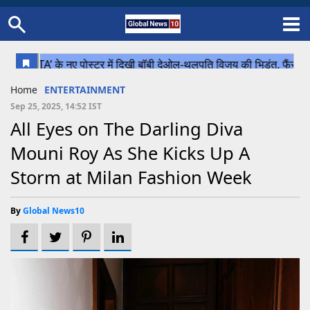
Home
Schedule
STATES
Sports
Gallery
Soccer
Upcoming Events
BPL
Fixtures
Pink Test
Look Around
Contact Us
About Us
Madhya Pradesh
Football
Cricket
Home
ENTERTAINMENT
Uttar Pradesh
Cricket
Football
Sep 25, 2025, 14:52 IST
All Eyes on The Darling Diva
Chhattisgarh
Mouni Roy As She Kicks Up A
Bihar
Storm at Milan Fashion Week
Uttrakhand
By
Global News10