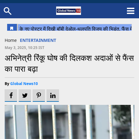
Home
Schedule
STATES
Sports
Gallery
Soccer
Upcoming Events
BPL
Fixtures
Pink Test
Look Around
Contact Us
About Us
Madhya Pradesh
Football
Cricket
Home
ENTERTAINMENT
Uttar Pradesh
Cricket
Football
May 3, 2025, 10:25 IST
अभिनेत्री रिंंकू घोष की दिलकश अदाओं से फैंस
Chhattisgarh
का पारा बढ़ा
Bihar
Uttrakhand
By
Global News10