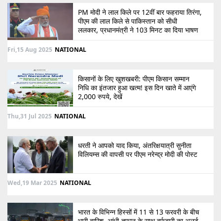
PM मोदी ने लाल किले पर 12वीं बार फहराया तिरंगा,
पीएम की लाल किले से पाकिस्तान को सीधी
ललकार, प्रधानमंत्री ने 103 मिनट का दिया भाषण
Fri,15 Aug 2025
NATIONAL
किसानों के लिए खुशखबरी: पीएम किसान सम्मान
निधि का इंतजार हुआ खत्म! इस दिन खाते में आएंगे
2,000 रुपये, देखें
Thu,31 Jul 2025
NATIONAL
धरती ने आपको याद किया, अंतरिक्षयात्री सुनीता
विलियम्स की वापसी पर पीएम नरेन्द्र मोदी की पोस्ट
Wed,19 Mar 2025
NATIONAL
भारत के विभिन्न हिस्सों में 11 से 13 फरवरी के बीच
भारी बारिश, आंधी-तूफान के साथ बर्फबारी का अलर्ट