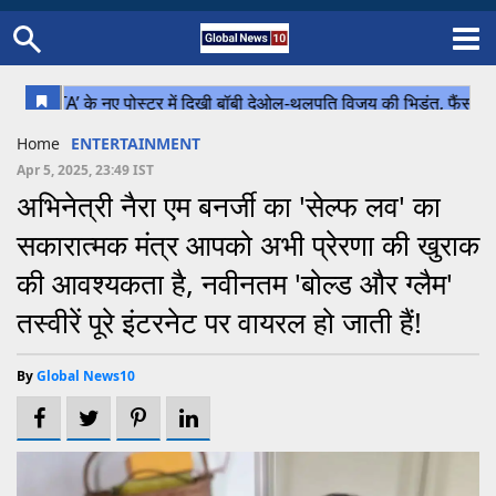
Home
Schedule
STATES
Sports
Gallery
Soccer
Upcoming Events
BPL
Fixtures
Pink Test
Look Around
Contact Us
About Us
Madhya Pradesh
Football
Cricket
Home
ENTERTAINMENT
Uttar Pradesh
Cricket
Football
Apr 5, 2025, 23:49 IST
अभिनेत्री नैरा एम बनर्जी का 'सेल्फ लव' का
Chhattisgarh
सकारात्मक मंत्र आपको अभी प्रेरणा की खुराक
Bihar
की आवश्यकता है, नवीनतम 'बोल्ड और ग्लैम'
Uttrakhand
तस्वीरें पूरे इंटरनेट पर वायरल हो जाती हैं!
By
Global News10