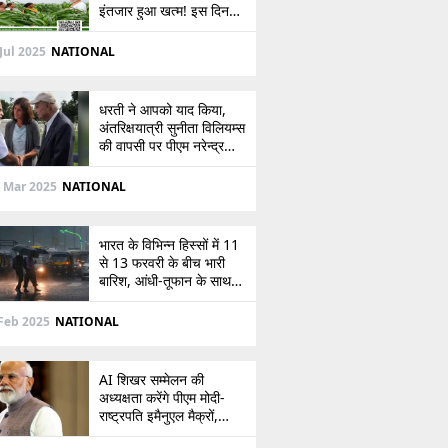
इंतजार हुआ खत्म! इस दिन
खाते में आएंगे 2,000 रुपये,
देखें
Jul 2025
NATIONAL
धरती ने आपको याद किया,
अंतरिक्षयात्री सुनीता विलियम्स
की वापसी पर पीएम नरेन्द्र
मोदी की पोस्ट
 Mar 2025
NATIONAL
भारत के विभिन्न हिस्सों में 11
से 13 फरवरी के बीच भारी
बारिश, आंधी-तूफान के साथ
बर्फबारी का अलर्ट
Feb 2025
NATIONAL
AI शिखर सम्मेलन की
अध्यक्षता करेंगे पीएम मोदी-
राष्ट्रपति इमैनुएल मैक्रों,
भारत-फ्रांस संबंधों को देंगे नई