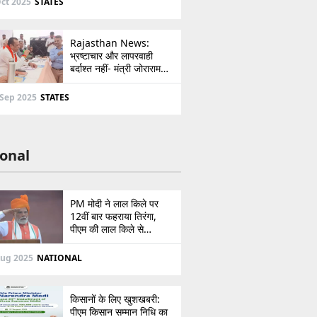
ct 2025
STATES
Rajasthan News:
भ्रष्टाचार और लापरवाही
बर्दाश्त नहीं- मंत्री जोराराम
कुमावत ने शहरी सेवा शिविर में
ई-मित्र का लाइसेंस किया
 Sep 2025
STATES
निरस्त
onal
PM मोदी ने लाल किले पर
12वीं बार फहराया तिरंगा,
पीएम की लाल किले से
पाकिस्तान को सीधी
ललकार, प्रधानमंत्री ने 103
Aug 2025
NATIONAL
मिनट का दिया भाषण
किसानों के लिए खुशखबरी:
पीएम किसान सम्मान निधि का